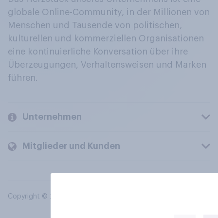
globale Online-Community, in der Millionen von
Menschen und Tausende von politischen,
kulturellen und kommerziellen Organisationen
eine kontinuierliche Konversation über ihre
Überzeugungen, Verhaltensweisen und Marken
führen.
Unternehmen
Mitglieder und Kunden
Copyright © 2026 YouGov PLC. Alle Rechte vorbehalten.