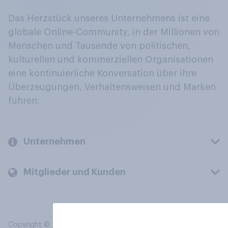
Das Herzstück unseres Unternehmens ist eine
globale Online-Community, in der Millionen von
Menschen und Tausende von politischen,
kulturellen und kommerziellen Organisationen
eine kontinuierliche Konversation über ihre
Überzeugungen, Verhaltensweisen und Marken
führen.
Unternehmen
Mitglieder und Kunden
Copyright © 2026 YouGov PLC. Alle Rechte vorbehalten.