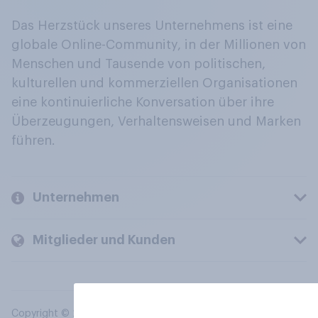
Das Herzstück unseres Unternehmens ist eine
globale Online-Community, in der Millionen von
Menschen und Tausende von politischen,
kulturellen und kommerziellen Organisationen
eine kontinuierliche Konversation über ihre
Überzeugungen, Verhaltensweisen und Marken
führen.
Unternehmen
Mitglieder und Kunden
Copyright © 2026 YouGov PLC. Alle Rechte vorbehalten.