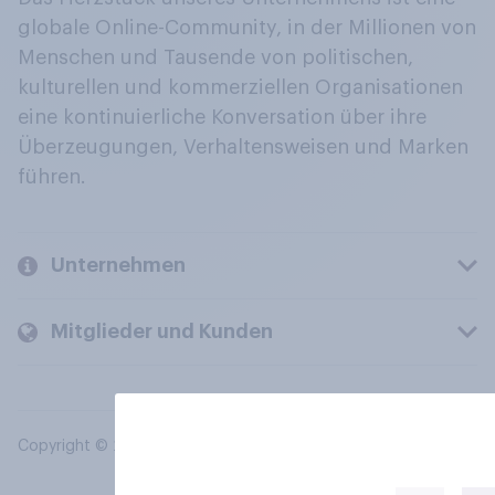
globale Online-Community, in der Millionen von
Menschen und Tausende von politischen,
kulturellen und kommerziellen Organisationen
eine kontinuierliche Konversation über ihre
Überzeugungen, Verhaltensweisen und Marken
führen.
Unternehmen
Mitglieder und Kunden
Copyright © 2026 YouGov PLC. Alle Rechte vorbehalten.