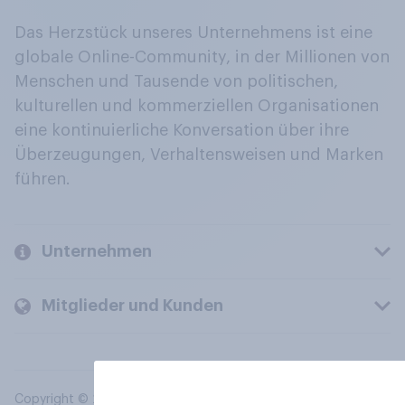
Das Herzstück unseres Unternehmens ist eine
globale Online-Community, in der Millionen von
Menschen und Tausende von politischen,
kulturellen und kommerziellen Organisationen
eine kontinuierliche Konversation über ihre
Überzeugungen, Verhaltensweisen und Marken
führen.
Unternehmen
Mitglieder und Kunden
Copyright © 2026 YouGov PLC. Alle Rechte vorbehalten.