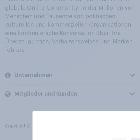
globale Online-Community, in der Millionen von
Menschen und Tausende von politischen,
kulturellen und kommerziellen Organisationen
eine kontinuierliche Konversation über ihre
Überzeugungen, Verhaltensweisen und Marken
führen.
Unternehmen
Mitglieder und Kunden
Copyright © 2026 YouGov PLC. Alle Rechte vorbehalten.