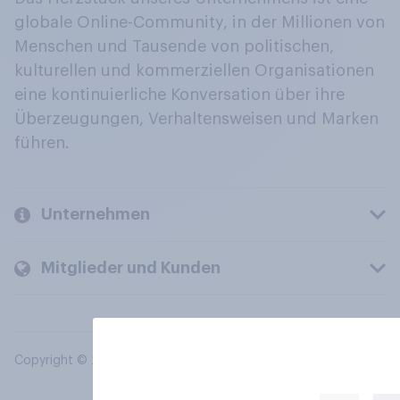
globale Online-Community, in der Millionen von
Menschen und Tausende von politischen,
kulturellen und kommerziellen Organisationen
eine kontinuierliche Konversation über ihre
Überzeugungen, Verhaltensweisen und Marken
führen.
Unternehmen
Mitglieder und Kunden
Copyright © 2026 YouGov PLC. Alle Rechte vorbehalten.