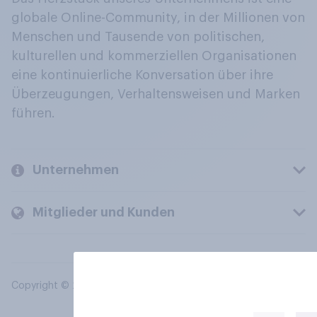
globale Online-Community, in der Millionen von
Menschen und Tausende von politischen,
kulturellen und kommerziellen Organisationen
eine kontinuierliche Konversation über ihre
Überzeugungen, Verhaltensweisen und Marken
führen.
Unternehmen
Mitglieder und Kunden
Copyright © 2026 YouGov PLC. Alle Rechte vorbehalten.