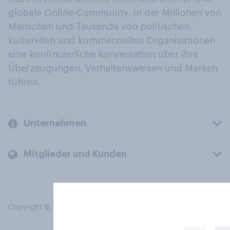
globale Online-Community, in der Millionen von
Menschen und Tausende von politischen,
kulturellen und kommerziellen Organisationen
eine kontinuierliche Konversation über ihre
Überzeugungen, Verhaltensweisen und Marken
führen.
Unternehmen
Mitglieder und Kunden
Copyright © 2026 YouGov PLC. Alle Rechte vorbehalten.