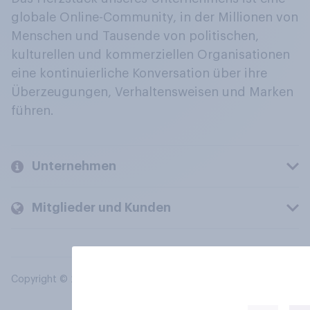
globale Online-Community, in der Millionen von
Menschen und Tausende von politischen,
kulturellen und kommerziellen Organisationen
eine kontinuierliche Konversation über ihre
Überzeugungen, Verhaltensweisen und Marken
führen.
Unternehmen
Mitglieder und Kunden
Copyright © 2026 YouGov PLC. Alle Rechte vorbehalten.