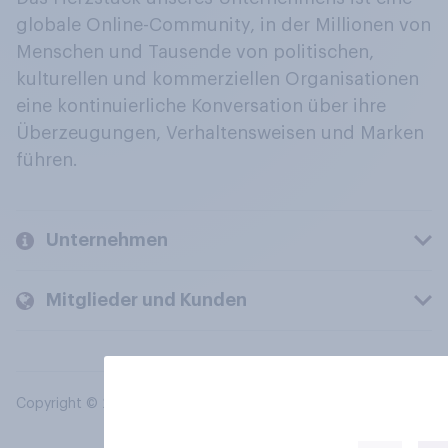
globale Online-Community, in der Millionen von
Menschen und Tausende von politischen,
kulturellen und kommerziellen Organisationen
eine kontinuierliche Konversation über ihre
Überzeugungen, Verhaltensweisen und Marken
führen.
Unternehmen
Mitglieder und Kunden
Copyright © 2026 YouGov PLC. Alle Rechte vorbehalten.