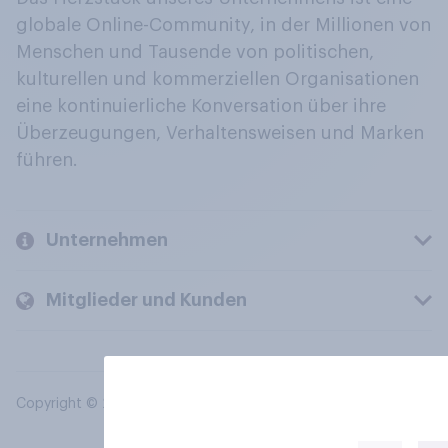
globale Online-Community, in der Millionen von
Menschen und Tausende von politischen,
kulturellen und kommerziellen Organisationen
eine kontinuierliche Konversation über ihre
Überzeugungen, Verhaltensweisen und Marken
führen.
Unternehmen
Mitglieder und Kunden
Copyright © 2026 YouGov PLC. Alle Rechte vorbehalten.