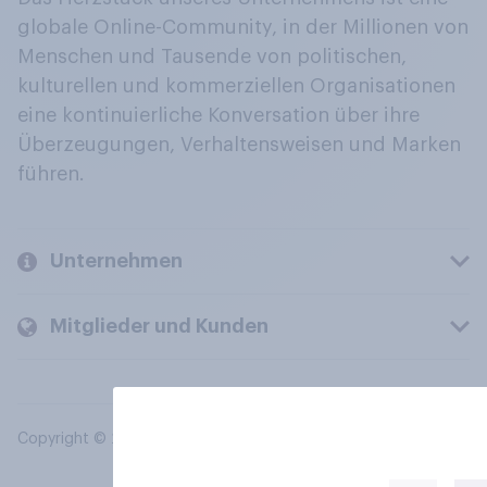
globale Online-Community, in der Millionen von
Menschen und Tausende von politischen,
kulturellen und kommerziellen Organisationen
eine kontinuierliche Konversation über ihre
Überzeugungen, Verhaltensweisen und Marken
führen.
Unternehmen
Mitglieder und Kunden
Copyright © 2026 YouGov PLC. Alle Rechte vorbehalten.