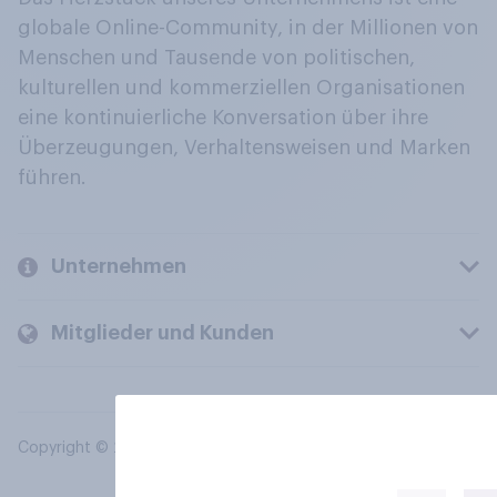
globale Online-Community, in der Millionen von
Menschen und Tausende von politischen,
kulturellen und kommerziellen Organisationen
eine kontinuierliche Konversation über ihre
Überzeugungen, Verhaltensweisen und Marken
führen.
Unternehmen
Mitglieder und Kunden
Copyright © 2026 YouGov PLC. Alle Rechte vorbehalten.