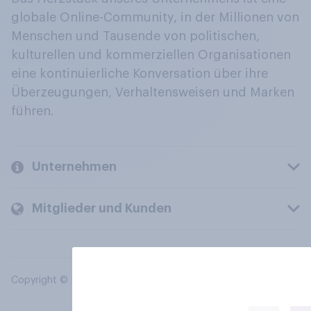
globale Online-Community, in der Millionen von
Menschen und Tausende von politischen,
kulturellen und kommerziellen Organisationen
eine kontinuierliche Konversation über ihre
Überzeugungen, Verhaltensweisen und Marken
führen.
Unternehmen
Mitglieder und Kunden
Copyright © 2026 YouGov PLC. Alle Rechte vorbehalten.