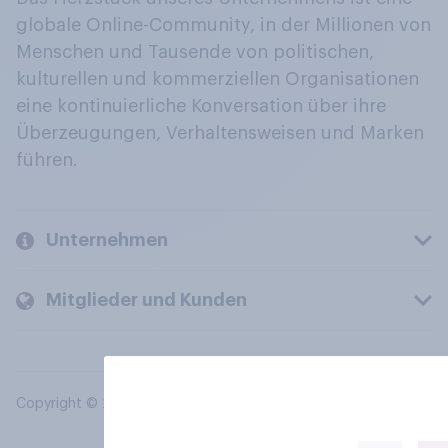
globale Online-Community, in der Millionen von
Menschen und Tausende von politischen,
kulturellen und kommerziellen Organisationen
eine kontinuierliche Konversation über ihre
Überzeugungen, Verhaltensweisen und Marken
führen.
Unternehmen
Mitglieder und Kunden
Copyright © 2026 YouGov PLC. Alle Rechte vorbehalten.