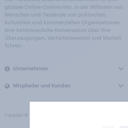
globale Online-Community, in der Millionen von
Menschen und Tausende von politischen,
kulturellen und kommerziellen Organisationen
eine kontinuierliche Konversation über ihre
Überzeugungen, Verhaltensweisen und Marken
führen.
Unternehmen
Mitglieder und Kunden
Copyright © 2026 YouGov PLC. Alle Rechte vorbehalten.