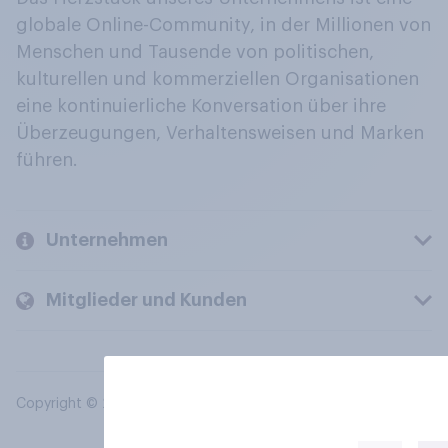
globale Online-Community, in der Millionen von
Menschen und Tausende von politischen,
kulturellen und kommerziellen Organisationen
eine kontinuierliche Konversation über ihre
Überzeugungen, Verhaltensweisen und Marken
führen.
Unternehmen
Mitglieder und Kunden
Copyright © 2026 YouGov PLC. Alle Rechte vorbehalten.