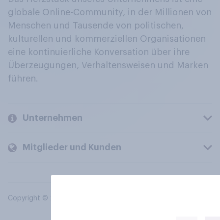
globale Online-Community, in der Millionen von
Menschen und Tausende von politischen,
kulturellen und kommerziellen Organisationen
eine kontinuierliche Konversation über ihre
Überzeugungen, Verhaltensweisen und Marken
führen.
Unternehmen
Mitglieder und Kunden
Copyright © 2026 YouGov PLC. Alle Rechte vorbehalten.