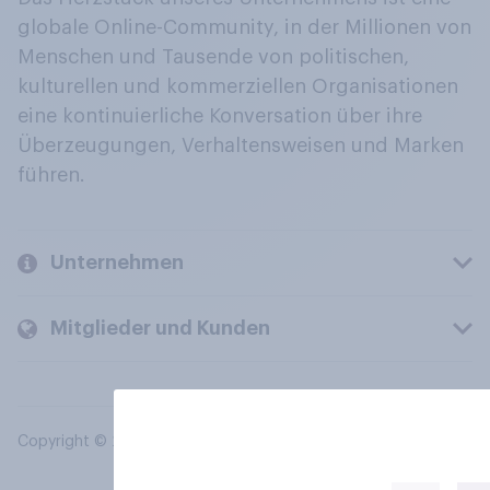
globale Online-Community, in der Millionen von
Menschen und Tausende von politischen,
kulturellen und kommerziellen Organisationen
eine kontinuierliche Konversation über ihre
Überzeugungen, Verhaltensweisen und Marken
führen.
Unternehmen
Mitglieder und Kunden
Copyright © 2026 YouGov PLC. Alle Rechte vorbehalten.