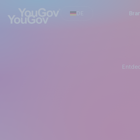
DE
Bra
Entd