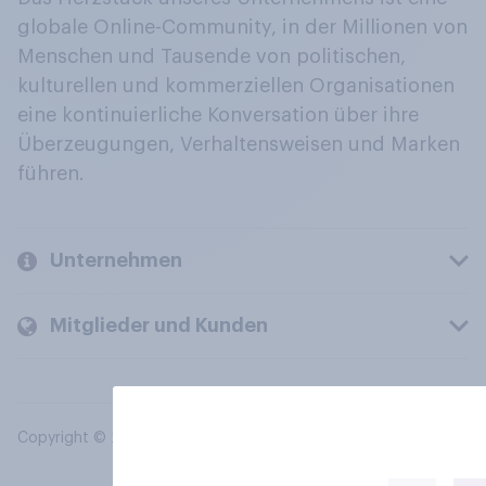
globale Online-Community, in der Millionen von
Menschen und Tausende von politischen,
kulturellen und kommerziellen Organisationen
eine kontinuierliche Konversation über ihre
Überzeugungen, Verhaltensweisen und Marken
führen.
Unternehmen
Mitglieder und Kunden
Copyright © 2026 YouGov PLC. Alle Rechte vorbehalten.