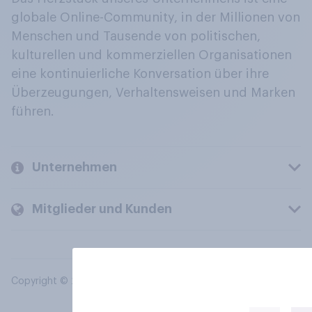
globale Online-Community, in der Millionen von
Menschen und Tausende von politischen,
kulturellen und kommerziellen Organisationen
eine kontinuierliche Konversation über ihre
Überzeugungen, Verhaltensweisen und Marken
führen.
Unternehmen
Mitglieder und Kunden
Copyright © 2026 YouGov PLC. Alle Rechte vorbehalten.