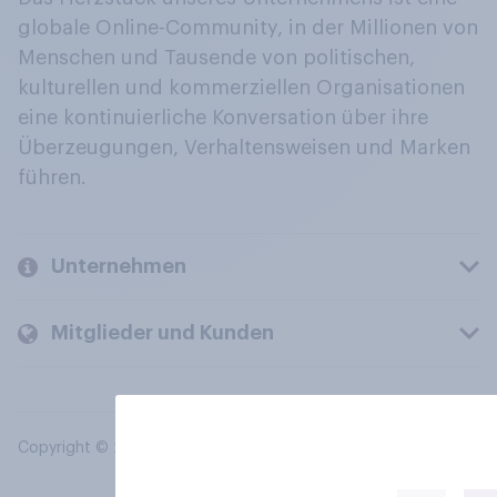
globale Online-Community, in der Millionen von
Menschen und Tausende von politischen,
kulturellen und kommerziellen Organisationen
eine kontinuierliche Konversation über ihre
Überzeugungen, Verhaltensweisen und Marken
führen.
Unternehmen
Mitglieder und Kunden
Copyright © 2026 YouGov PLC. Alle Rechte vorbehalten.