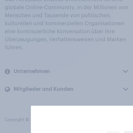
globale Online-Community, in der Millionen von
Menschen und Tausende von politischen,
kulturellen und kommerziellen Organisationen
eine kontinuierliche Konversation über ihre
Überzeugungen, Verhaltensweisen und Marken
führen.
Unternehmen
Mitglieder und Kunden
Copyright © 2026 YouGov PLC. Alle Rechte vorbehalten.