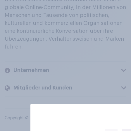
globale Online-Community, in der Millionen von
Menschen und Tausende von politischen,
kulturellen und kommerziellen Organisationen
eine kontinuierliche Konversation über ihre
Überzeugungen, Verhaltensweisen und Marken
führen.
Unternehmen
Mitglieder und Kunden
Copyright © 2026 YouGov PLC. Alle Rechte vorbehalten.