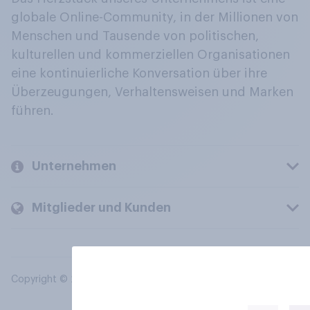
globale Online-Community, in der Millionen von
Menschen und Tausende von politischen,
kulturellen und kommerziellen Organisationen
eine kontinuierliche Konversation über ihre
Überzeugungen, Verhaltensweisen und Marken
führen.
Unternehmen
Mitglieder und Kunden
Copyright © 2026 YouGov PLC. Alle Rechte vorbehalten.