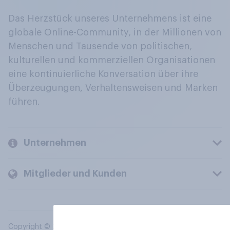
Das Herzstück unseres Unternehmens ist eine
globale Online-Community, in der Millionen von
Menschen und Tausende von politischen,
kulturellen und kommerziellen Organisationen
eine kontinuierliche Konversation über ihre
Überzeugungen, Verhaltensweisen und Marken
führen.
Unternehmen
Mitglieder und Kunden
Copyright © 2026 YouGov PLC. Alle Rechte vorbehalten.