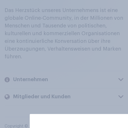
Das Herzstück unseres Unternehmens ist eine
globale Online-Community, in der Millionen von
Menschen und Tausende von politischen,
kulturellen und kommerziellen Organisationen
eine kontinuierliche Konversation über ihre
Überzeugungen, Verhaltensweisen und Marken
führen.
Unternehmen
Mitglieder und Kunden
Copyright © 2026 YouGov PLC. Alle Rechte vorbehalten.