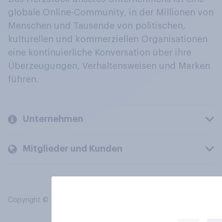
globale Online-Community, in der Millionen von
Menschen und Tausende von politischen,
kulturellen und kommerziellen Organisationen
eine kontinuierliche Konversation über ihre
Überzeugungen, Verhaltensweisen und Marken
führen.
Unternehmen
Mitglieder und Kunden
Copyright © 2026 YouGov PLC. Alle Rechte vorbehalten.