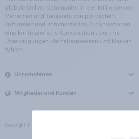
globale Online-Community, in der Millionen von
Menschen und Tausende von politischen,
kulturellen und kommerziellen Organisationen
eine kontinuierliche Konversation über ihre
Überzeugungen, Verhaltensweisen und Marken
führen.
Unternehmen
Mitglieder und Kunden
Copyright © 2026 YouGov PLC. Alle Rechte vorbehalten.