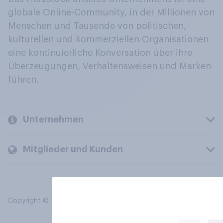
globale Online-Community, in der Millionen von
Menschen und Tausende von politischen,
kulturellen und kommerziellen Organisationen
eine kontinuierliche Konversation über ihre
Überzeugungen, Verhaltensweisen und Marken
führen.
Unternehmen
Mitglieder und Kunden
Copyright © 2026 YouGov PLC. Alle Rechte vorbehalten.