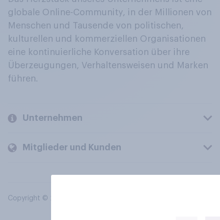
globale Online-Community, in der Millionen von
Menschen und Tausende von politischen,
kulturellen und kommerziellen Organisationen
eine kontinuierliche Konversation über ihre
Überzeugungen, Verhaltensweisen und Marken
führen.
Unternehmen
Mitglieder und Kunden
Copyright © 2026 YouGov PLC. Alle Rechte vorbehalten.