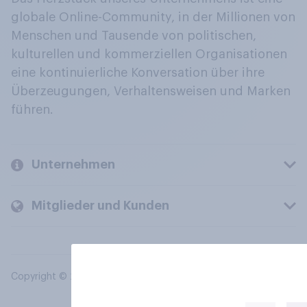
globale Online-Community, in der Millionen von
Menschen und Tausende von politischen,
kulturellen und kommerziellen Organisationen
eine kontinuierliche Konversation über ihre
Überzeugungen, Verhaltensweisen und Marken
führen.
Unternehmen
Mitglieder und Kunden
Copyright © 2026 YouGov PLC. Alle Rechte vorbehalten.