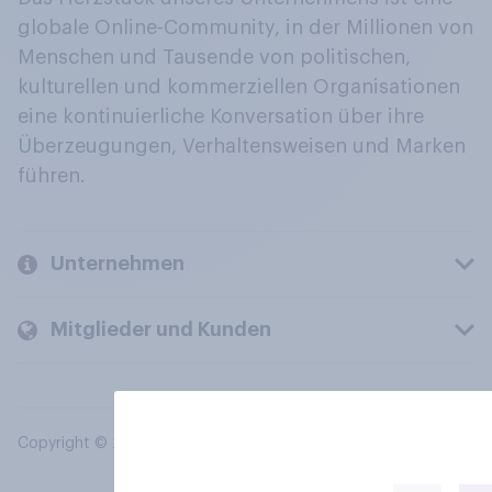
globale Online-Community, in der Millionen von
Menschen und Tausende von politischen,
kulturellen und kommerziellen Organisationen
eine kontinuierliche Konversation über ihre
Überzeugungen, Verhaltensweisen und Marken
führen.
Unternehmen
Mitglieder und Kunden
Copyright © 2026 YouGov PLC. Alle Rechte vorbehalten.