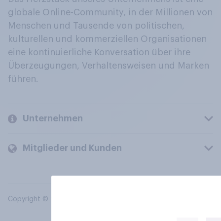
globale Online-Community, in der Millionen von
Menschen und Tausende von politischen,
kulturellen und kommerziellen Organisationen
eine kontinuierliche Konversation über ihre
Überzeugungen, Verhaltensweisen und Marken
führen.
Unternehmen
Mitglieder und Kunden
Copyright © 2026 YouGov PLC. Alle Rechte vorbehalten.