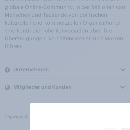
globale Online-Community, in der Millionen von
Menschen und Tausende von politischen,
kulturellen und kommerziellen Organisationen
eine kontinuierliche Konversation über ihre
Überzeugungen, Verhaltensweisen und Marken
führen.
Unternehmen
Mitglieder und Kunden
Copyright © 2026 YouGov PLC. Alle Rechte vorbehalten.