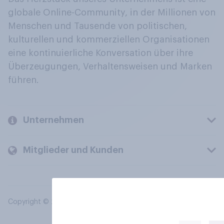
globale Online-Community, in der Millionen von
Menschen und Tausende von politischen,
kulturellen und kommerziellen Organisationen
eine kontinuierliche Konversation über ihre
Überzeugungen, Verhaltensweisen und Marken
führen.
Unternehmen
Mitglieder und Kunden
Copyright © 2026 YouGov PLC. Alle Rechte vorbehalten.