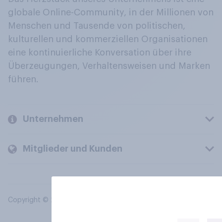
globale Online-Community, in der Millionen von
Menschen und Tausende von politischen,
kulturellen und kommerziellen Organisationen
eine kontinuierliche Konversation über ihre
Überzeugungen, Verhaltensweisen und Marken
führen.
Unternehmen
Mitglieder und Kunden
Copyright © 2026 YouGov PLC. Alle Rechte vorbehalten.