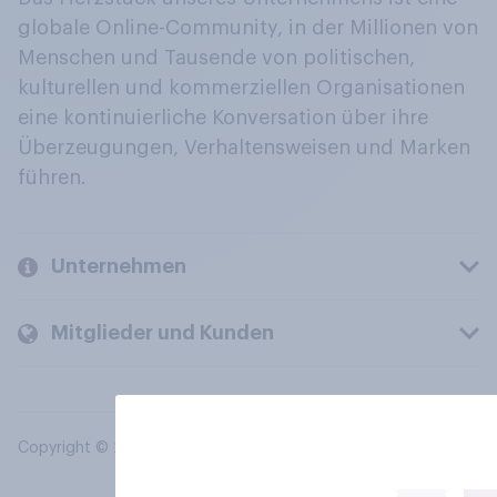
globale Online-Community, in der Millionen von
Menschen und Tausende von politischen,
kulturellen und kommerziellen Organisationen
eine kontinuierliche Konversation über ihre
Überzeugungen, Verhaltensweisen und Marken
führen.
Unternehmen
Mitglieder und Kunden
Copyright © 2026 YouGov PLC. Alle Rechte vorbehalten.