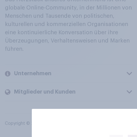
globale Online-Community, in der Millionen von
Menschen und Tausende von politischen,
kulturellen und kommerziellen Organisationen
eine kontinuierliche Konversation über ihre
Überzeugungen, Verhaltensweisen und Marken
führen.
Unternehmen
Mitglieder und Kunden
Copyright © 2026 YouGov PLC. Alle Rechte vorbehalten.