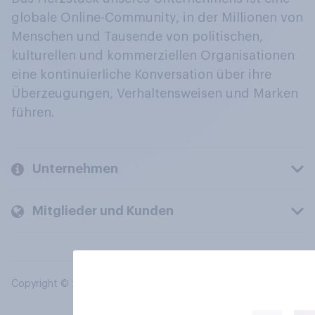
globale Online-Community, in der Millionen von
Menschen und Tausende von politischen,
kulturellen und kommerziellen Organisationen
eine kontinuierliche Konversation über ihre
Überzeugungen, Verhaltensweisen und Marken
führen.
Unternehmen
Mitglieder und Kunden
Copyright © 2026 YouGov PLC. Alle Rechte vorbehalten.