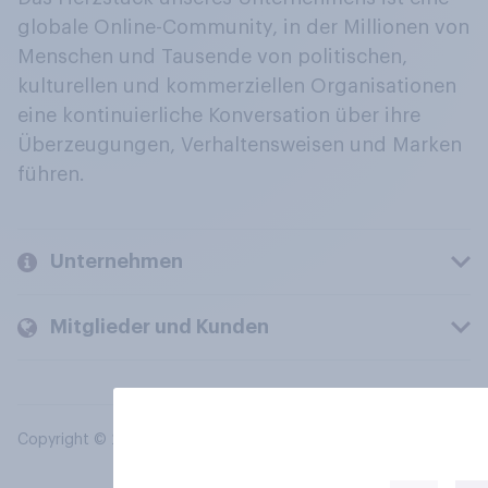
globale Online-Community, in der Millionen von
Menschen und Tausende von politischen,
kulturellen und kommerziellen Organisationen
eine kontinuierliche Konversation über ihre
Überzeugungen, Verhaltensweisen und Marken
führen.
Unternehmen
Mitglieder und Kunden
Copyright © 2026 YouGov PLC. Alle Rechte vorbehalten.