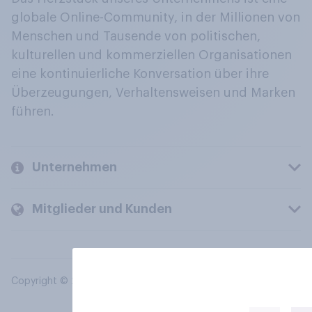
globale Online-Community, in der Millionen von
Menschen und Tausende von politischen,
kulturellen und kommerziellen Organisationen
eine kontinuierliche Konversation über ihre
Überzeugungen, Verhaltensweisen und Marken
führen.
Unternehmen
Mitglieder und Kunden
Copyright © 2026 YouGov PLC. Alle Rechte vorbehalten.