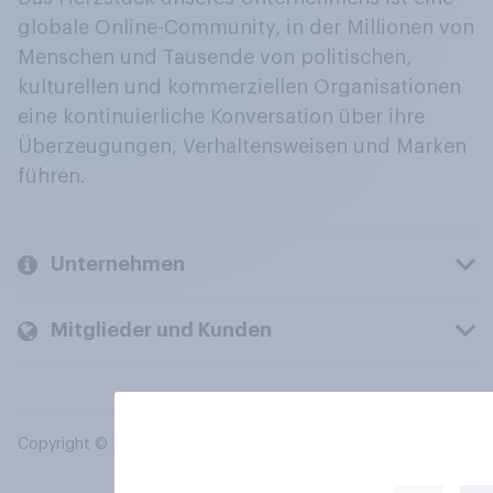
globale Online-Community, in der Millionen von
Menschen und Tausende von politischen,
kulturellen und kommerziellen Organisationen
eine kontinuierliche Konversation über ihre
Überzeugungen, Verhaltensweisen und Marken
führen.
Unternehmen
Mitglieder und Kunden
Copyright © 2026 YouGov PLC. Alle Rechte vorbehalten.