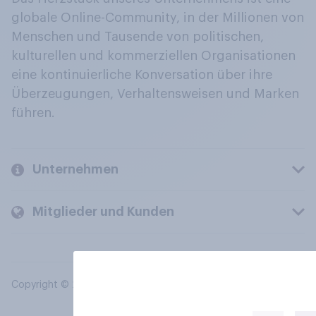
globale Online-Community, in der Millionen von
Menschen und Tausende von politischen,
kulturellen und kommerziellen Organisationen
eine kontinuierliche Konversation über ihre
Überzeugungen, Verhaltensweisen und Marken
führen.
Unternehmen
Mitglieder und Kunden
Copyright © 2026 YouGov PLC. Alle Rechte vorbehalten.