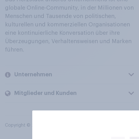
globale Online-Community, in der Millionen von
Menschen und Tausende von politischen,
kulturellen und kommerziellen Organisationen
eine kontinuierliche Konversation über ihre
Überzeugungen, Verhaltensweisen und Marken
führen.
Unternehmen
Mitglieder und Kunden
Copyright © 2026 YouGov PLC. Alle Rechte vorbehalten.