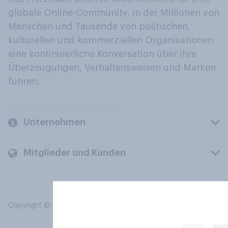
globale Online-Community, in der Millionen von
Menschen und Tausende von politischen,
kulturellen und kommerziellen Organisationen
eine kontinuierliche Konversation über ihre
Überzeugungen, Verhaltensweisen und Marken
führen.
Unternehmen
Mitglieder und Kunden
Copyright © 2026 YouGov PLC. Alle Rechte vorbehalten.