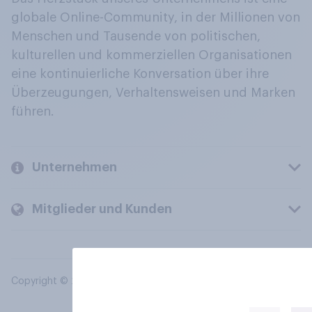
globale Online-Community, in der Millionen von
Menschen und Tausende von politischen,
kulturellen und kommerziellen Organisationen
eine kontinuierliche Konversation über ihre
Überzeugungen, Verhaltensweisen und Marken
führen.
Unternehmen
Mitglieder und Kunden
Copyright © 2026 YouGov PLC. Alle Rechte vorbehalten.