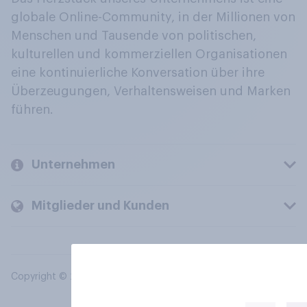
globale Online-Community, in der Millionen von
Menschen und Tausende von politischen,
kulturellen und kommerziellen Organisationen
eine kontinuierliche Konversation über ihre
Überzeugungen, Verhaltensweisen und Marken
führen.
Unternehmen
Mitglieder und Kunden
Copyright © 2026 YouGov PLC. Alle Rechte vorbehalten.